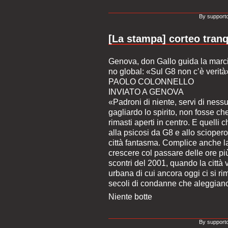
By supporto
[La stampa] corteo tranqu
Genova, don Gallo guida la marc
no global: «Sul G8 non c’è verità
PAOLO COLONNELLO
INVIATO A GENOVA
«Padroni di niente, servi di nessu
gagliardo lo spirito, non fosse ch
rimasti aperti in centro. E quelli
alla psicosi da G8 e allo sciope
città fantasma. Complice anche l
crescere col passare delle ore più
scontri del 2001, quando la città 
urbana di cui ancora oggi ci si ri
secoli di condanne che aleggiano 
Niente botte
By supporto