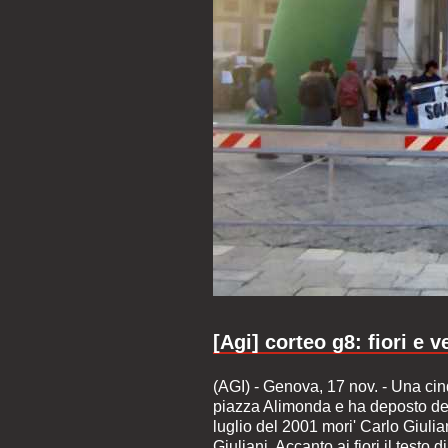
[Agi] corteo g8: fiori e 
(AGI) - Genova, 17 nov. - Una cinq
piazza Alimonda e ha deposto dei f
luglio del 2001 mori' Carlo Giulian
Giuliani. Accanto ai fiori il test