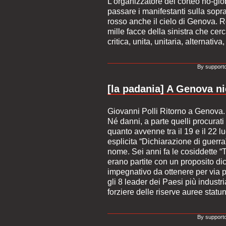
L’organizzatore del corteo no-glob
passare i manifestanti sulla sopra
rosso anche il cielo di Genova. 
mille facce della sinistra che ce
critica, unita, unitaria, alternativa
By supporto
[la padania] A Genova n
Giovanni Polli Ritorno a Genova. M
Né danni, a parte quelli procurat
quanto avvenne tra il 19 e il 22 l
esplicita “Dichiarazione di guerr
nome. Sei anni fa le cosiddette “T
erano partite con un proposito di
impegnativo da ottenere per via pa
gli 8 leader dei Paesi più industri
forziere delle riserve auree statun
By supporto