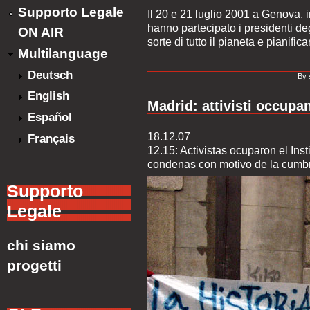
Supporto Legale
Il 20 e 21 luglio 2001 a Genova, i
hanno partecipato i presidenti degl
ON AIR
sorte di tutto il pianeta e pianifi
Multilanguage
Deutsch
By 
English
Madrid: attivisti occupano
Español
18.12.07
Français
12.15: Activistas ocuparon el Inst
condenas con motivo de la cumb
Supporto
Legale
chi siamo
progetti