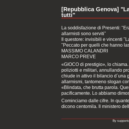
[Repubblica Genova] "La
tutti"
La soddisfazione di Presenti: "E
allarmisti sono serviti"
Il questore: invisibili e vincenti 
"Peccato per quelli che hanno las
MASSIMO CALANDRI
MARCO PREVE
«GIOCO di prestigio», lo chiama. 
poliziotti e militari, annullando p
chiude in attivo il bilancio d´una
allarmismi, tantomeno slogan com
«Blindata, che brutta parola. Ques
pacificamente. Lo abbiamo dimost
Cominciamo dalle cifre. In quante
dicono centomila. Il ministero dell
By supporto