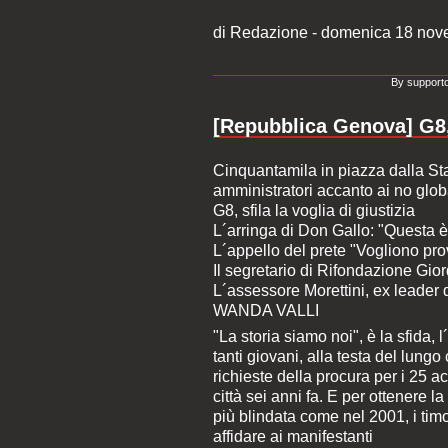
di Redazione - domenica 18 no
By supporto
[Repubblica Genova] G8, s
Cinquantamila in piazza dalla Staz
amministratori accanto ai no global
G8, sfila la voglia di giustizia
L´arringa di Don Gallo: "Questa 
L´appello del prete "Vogliono pr
Il segretario di Rifondazione Gior
L´assessore Morettini, ex leader d
WANDA VALLI
"La storia siamo noi", è la sfida, 
tanti giovani, alla testa del lung
richieste della procura per i 25 a
città sei anni fa. E per ottenere
più blindata come nel 2001, i timori
affidare ai manifestanti