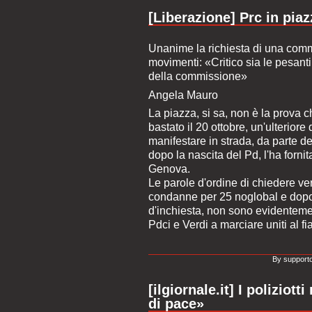
[Liberazione] Prc in piazz
Unanime la richiesta di una comm
movimenti: «Critico sia le pesant
della commissione»
Angela Mauro
La piazza, si sa, non è la prova c
bastato il 20 ottobre, un'ulteriore
manifestare in strada, da parte dei
dopo la nascita del Pd, l'ha forni
Genova.
Le parole d'ordine di chiedere veri
condanne per 25 noglobal e dopo 
d'inchiesta, non sono evidenteme
Pdci e Verdi a marciare uniti al 
By supporto
[ilgiornale.it] I poliziot
di pace»