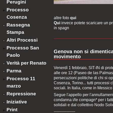
Perugini
Processo
Cosenza
altre foto
qui
Qui
invece potete scaricare un pri
Rassegna
in spagn
Stampa
Altri Processi
Processo San
Genova non si dimentica:
Paolo
movimento
Verità per Renato
Venerdì 1 febbraio, SIT-IN di prot
Parma
alle ore 12 (Paseo de las Palmas 1
persecuzioni politiche di chi si 
Processo 11
Cosenza, Torino... tutti processi 
marzo
sociali. In Italia, come in Messico 
Repressione
Segue l'appello per l'annullamen
condanna i/le compagn* per i fatt
Iniziative
solidali e dal collettivo Nodo So
Print
-----------------