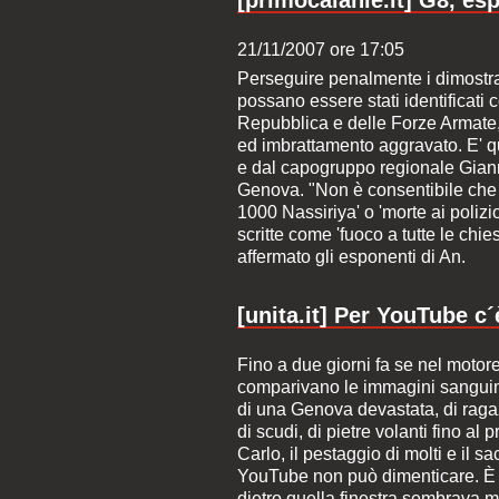
21/11/2007 ore 17:05
Perseguire penalmente i dimostran
possano essere stati identificati c
Repubblica e delle Forze Armate,
ed imbrattamento aggravato. E' q
e dal capogruppo regionale Gianni
Genova. "Non è consentibile che 
1000 Nassiriya' o 'morte ai polizio
scritte come 'fuoco a tutte le chiese
affermato gli esponenti di An.
[unita.it] Per YouTube 
Fino a due giorni fa se nel motor
comparivano le immagini sanguin
di una Genova devastata, di ragazz
di scudi, di pietre volanti fino al
Carlo, il pestaggio di molti e il
YouTube non può dimenticare. È 
dietro quella finestra sembrava me