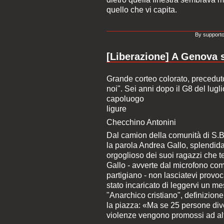
quello che vi capita.
By supporto
[Liberazione] A Genova sf
Grande corteo colorato, preceduto
noi". Sei anni dopo il G8 del lug
capoluogo
ligure
Checchino Antonini
Dal camion della comunità di S.B
la parola Andrea Gallo, splendida 
orgoglioso dei suoi ragazzi che te
Gallo - avverte dal microfono co
partigiano - non lasciatevi provoc
stato incaricato di leggervi un me
"Anarchico cristiano", definizion
la piazza: «Ma se 25 persone dive
violenze vengono promossi ad alt