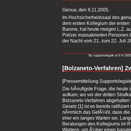
Genua, den 9.11.2005.
Im Hochsicherheitssaal des gen
dem ersten Kollegium der ersten 
Barone, hat heute morgen L.Z. au
Polizei massakrierten Personen 
der Nacht vom 21. zum 22. Juli 2
By supportolegale at 9 N 2005
[Bolzaneto-Verfahren] Z
[Pressemitteilung Supportolegale
Die hÃ¤ufigste Frage, die heute
aufkam, wo vor der dritten Straf
Bolzaneto-Verfahren abgehalten wu
Gesetz [1] ist es bereits ratifizi
nÃ¤mlich das GefÃ¼hl, dass die
eher ein langes Warten sei. Lan
Beratungen des Kollegiums im Ri
Wartens, um Ã¼ber einen banal