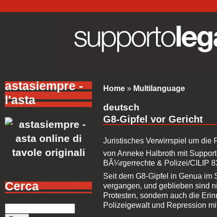
astasiempre -
Home
»
Multilanguage
l'asta
deutsch
G8-Gipfel vor Gericht
Juristisches Verwirrspiel um di
von Anneke Halbroth mit Suppor
BÃ¼rgerrechte & Polizei/CILIP 8
Seit dem G8-Gipfel in Genua im 
Cerca
vergangen, und geblieben sind nic
Protesten, sondern auch die Erin
Polizeigewalt und Repression mit