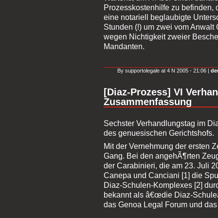
Prozesskostenhilfe zu befinden,
eine notariell beglaubigte Untersc
Stunden (!) um zwei vom Anwalt
wegen Nichtigkeit zweier Besche
Mandanten.
By supportolegale at 4 N 2005 - 21:06 |
de
[Diaz-Prozess] VI Verha
Zusammenfassung
Sechster Verhandlungstag im Dia
des genuesischen Gerichtshofs.
Mit der Vernehmung der ersten Z
Gang. Bei den angehÃ¶rten Zeuge
der Carabinieri, die am 23. Juli 
Canepa und Canciani [1] die Sp
Diaz-Schulen-Komplexes [2] durc
bekannt als â€œdie Diaz-Schuleâ€
das Genoa Legal Forum und das 