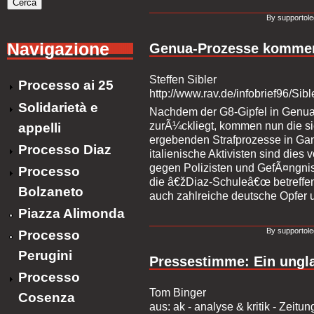
By supportole
Navigazione
Genua-Prozesse kommen
Steffen Sibler
Processo ai 25
http://www.rav.de/infobrief96/Sibl
Solidarietà e
Nachdem der G8-Gipfel in Genua 
zurÃ¼ckliegt, kommen nun die s
appelli
ergebenden Strafprozesse in Ga
Processo Diaz
italienische Aktivisten sind dies
gegen Polizisten und GefÃ¤ngnis
Processo
die â€žDiaz-Schuleâ€œ betreffen
Bolzaneto
auch zahlreiche deutsche Opfer
Piazza Alimonda
By supportole
Processo
Perugini
Pressestimme: Ein ungla
Processo
Tom Binger
Cosenza
aus: ak - analyse & kritik - Zeitu