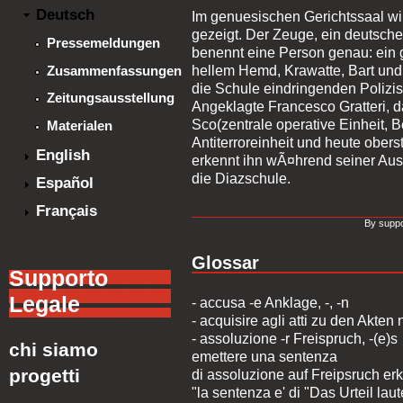
Deutsch
Im genuesischen Gerichtssaal wir
gezeigt. Der Zeuge, ein deutsche
Pressemeldungen
benennt eine Person genau: ein
Zusammenfassungen
hellem Hemd, Krawatte, Bart und 
die Schule eindringenden Polizis
Zeitungsausstellung
Angeklagte Francesco Gratteri, d
Sco(zentrale operative Einheit, Be
Materialen
Antiterroreinheit und heute obers
English
erkennt ihn wÃ¤hrend seiner Aus
die Diazschule.
Español
Français
By suppo
Glossar
Supporto
Legale
- accusa -e Anklage, -, -n
- acquisire agli atti zu den Akte
- assoluzione -r Freispruch, -(e)s
chi siamo
emettere una sentenza
progetti
di assoluzione auf Freipsruch e
"la sentenza e' di "Das Urteil laut