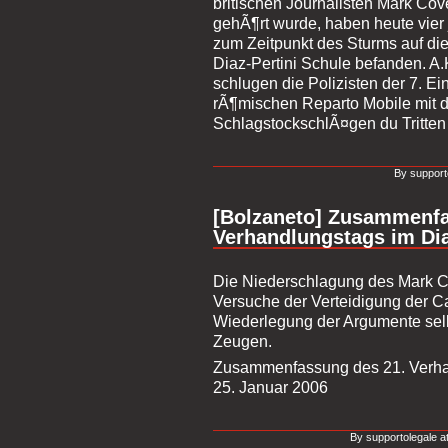
britischen Journalisten Mark Cove
gehÃ¶rt wurde, haben heute vier
zum Zeitpunkt des Sturms auf die
Diaz-Pertini Schule befanden. A.K
schlugen die Polizisten der 7. Ei
rÃ¶mischen Reparto Mobile mit di
SchlagstockschlÃ¤gen du Tritte
By support
[Bolzaneto] Zusammenfa
Verhandlungstags im Di
Die Niederschlagung des Mark Co
Versuche der Verteidigung der Ca
Wiederlegung der Argumente sel
Zeugen.
Zusammenfassung des 21. Verha
25. Januar 2006
By supportolegale a