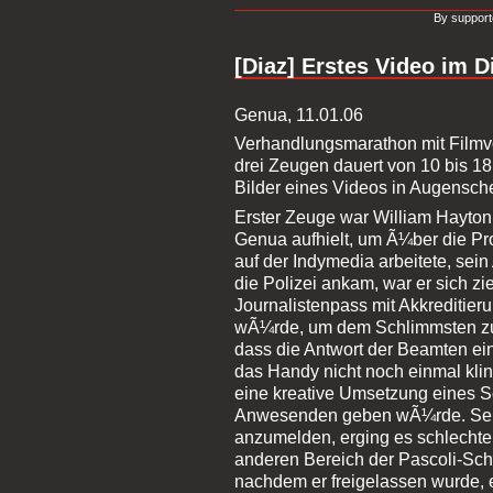
By support
[Diaz] Erstes Video im D
Genua, 11.01.06
Verhandlungsmarathon mit Film
drei Zeugen dauert von 10 bis 1
Bilder eines Videos in Augensc
Erster Zeuge war William Hayton,
Genua aufhielt, um Ã¼ber die Pro
auf der Indymedia arbeitete, sein 
die Polizei ankam, war er sich zie
Journalistenpass mit Akkreditier
wÃ¼rde, um dem Schlimmsten zu en
dass die Antwort der Beamten ein
das Handy nicht noch einmal klin
eine kreative Umsetzung eines S
Anwesenden geben wÃ¼rde. Sein
anzumelden, erging es schlechter
anderen Bereich der Pascoli-Sc
nachdem er freigelassen wurde, 