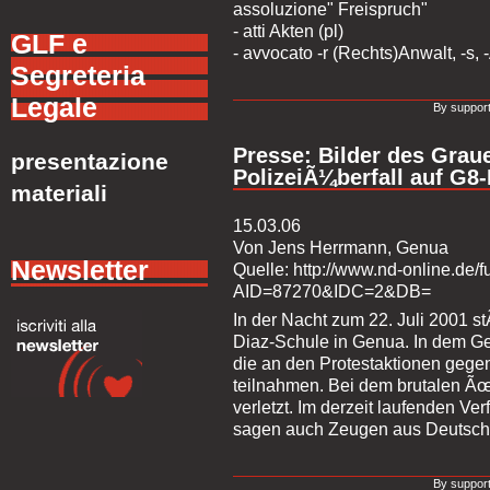
assoluzione" Freispruch"
- atti Akten (pl)
GLF e
- avvocato -r (Rechts)Anwalt, -s,
Segreteria
Legale
By support
Presse: Bilder des Grau
presentazione
PolizeiÃ¼berfall auf G8-
materiali
15.03.06
Von Jens Herrmann, Genua
Newsletter
Quelle: http://www.nd-online.de/f
AID=87270&IDC=2&DB=
In der Nacht zum 22. Juli 2001 st
Diaz-Schule in Genua. In dem Geb
die an den Protestaktionen gegen
teilnahmen. Bei dem brutalen Ã
verletzt. Im derzeit laufenden Ver
sagen auch Zeugen aus Deutsch
By support