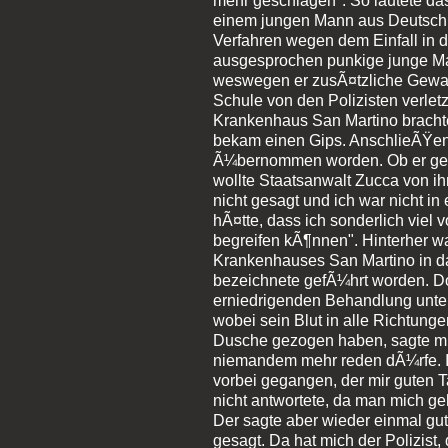
mehr geschlagen". So lautete da
einem jungen Mann aus Deutschl
Verfahren wegen dem Einfall in 
ausgesprochen punkige junge Ma
weswegen er zusÃ¤tzliche Gewalt 
Schule von den Polizisten verletz
Krankenhaus San Martino brachte
bekam einen Gips. AnschlieÃŸe
Ã¼bernommen worden. Ob er gewu
wollte Staatsanwalt Zucca von ih
nicht gesagt und ich war nicht in 
hÃ¤tte, dass ich sonderlich viel 
begreifen kÃ¶nnen". Hinterher w
Krankenhauses San Martino in das
bezeichnete gefÃ¼hrt worden. Do
erniedrigenden Behandlung unter
wobei sein Blut in alle Richtungen
Dusche gezogen haben, sagte mir 
niemandem mehr reden dÃ¼rfe. Ic
vorbei gegangen, der mir guten T
nicht antwortete, da man mich ge
Der sagte aber wieder einmal gu
gesagt. Da hat mich der Polizist,