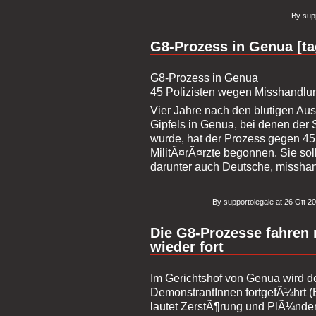
By supp
G8-Prozess in Genua [ta
G8-Prozess in Genua
45 Polizisten wegen Misshandlu
Vier Jahre nach den blutigen A
Gipfels in Genua, bei denen der 
wurde, hat der Prozess gegen 45 
MilitÃ¤rÃ¤rzte begonnen. Sie s
darunter auch Deutsche, misshan
By supportolegale at 26 Ott 20
Die G8-Prozesse fahren
wieder fort
Im Gerichtshof von Genua wird d
DemonstrantInnen fortgefÃ¼hrt 
lautet ZerstÃ¶rung und PlÃ¼nder