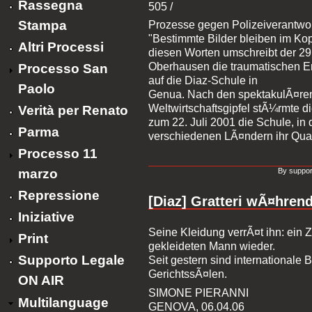
Rassegna
505 /
Stampa
Prozesse gegen Polizeiverantwor
"Bestimmte Bilder bleiben im Kopf
Altri Processi
diesen Worten umschreibt der 29 
Oberhausen die traumatischen Er
Processo San
auf die Diaz-Schule in
Paolo
Genua. Nach den spektakulÃ¤ren
Weltwirtschaftsgipfel stÃ¼rmte di
Verità per Renato
zum 22. Juli 2001 die Schule, i
Parma
verschiedenen LÃ¤ndern ihr Quar
Processo 11
marzo
By suppor
Repressione
[Diaz] Gratteri wÃ¤hrend
Iniziative
Seine Kleidung verrÃ¤t ihn: ein 
Print
gekleideten Mann wieder.
Supporto Legale
Seit gestern sind internationale
GerichtssÃ¤len.
ON AIR
SIMONE PIERANNI
Multilanguage
GENOVA, 06.04.06