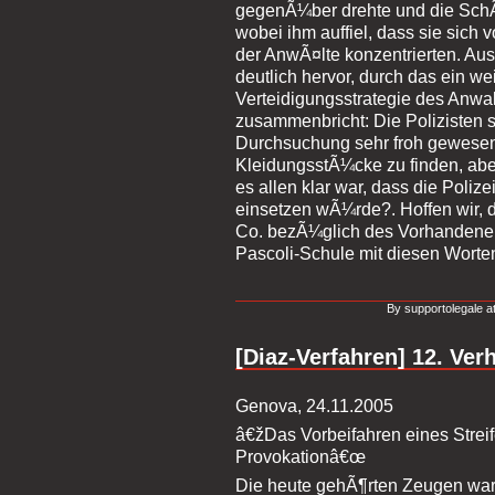
gegenÃ¼ber drehte und die Sch
wobei ihm auffiel, dass sie sich
der AnwÃ¤lte konzentrierten. Au
deutlich hervor, durch das ein we
Verteidigungsstrategie des Anwal
zusammenbricht: Die Polizisten s
Durchsuchung sehr froh gewese
KleidungsstÃ¼cke zu finden, abe
es allen klar war, dass die Poli
einsetzen wÃ¼rde?. Hoffen wir, d
Co. bezÃ¼glich des Vorhandenei
Pascoli-Schule mit diesen Worten
By supportolegale a
[Diaz-Verfahren] 12. Ve
Genova, 24.11.2005
â€žDas Vorbeifahren eines Strei
Provokationâ€œ
Die heute gehÃ¶rten Zeugen waren