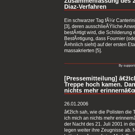
Zusammenfassung des 2
Diaz-Verfahren
Ein schwarzer Tag fÃ¼r Canterini [
[3], deren ausschlieÃŸliche Anwe
bestÃ¤tigt wird, die Schilderung
BestÃ¤tigung, dass Fournier (od
Ã¤hnlich sieht) auf der ersten E
massakrierten [5].
By support
[Pressemitteilung] â€žIc
Treppe hoch kamen. Dan
nichts mehr erinnernâ€
26.01.2006
â€žIch sah, wie die Polisten di
ich mich an nichts mehr erinner
der Nacht des 21. Juli 2001 in d
legen weiter ihre Zeugnisse ab.