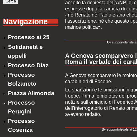
accolto la richiesta dell’ANPI di co
espresse dopo la camera di consi
«nè Renato nè Paolo erano effett
Navigazione
l'associazione, né che questo tip
matrice politica».
Processo ai 25
By supportolegale a
Solidarietà e
A Genova scomparvero le 
appelli
Roma il verbale dei cara
Processo Diaz
Processo
A Genova scomparvero le molotov 
carabinieri di Focene.
Bolzaneto
Le sparizioni e le omissioni in 
Piazza Alimonda
troppe. Prima le molotov del proc
notizie sull'omicidio di Federico 
Processo
dell'interrogatorio di Renato prim
Perugini
avevano redatto.
Processo
Cosenza
By supportolegale at 1