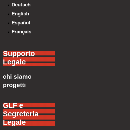
Deutsch
English
Español
Français
Supporto
Legale
chi siamo
progetti
GLF e
Segreteria
Legale