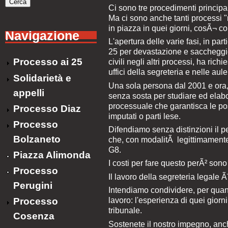
Ci sono tre procedimenti principal
Ma ci sono anche tanti processi "
in piazza in quei giorni, cosÃ¬ co
Navigazione
L'apertura delle varie fasi, in par
25 per devastazione e saccheggio e
Processo ai 25
civili negli altri processi, ha ric
uffici della segreteria e nelle aule
Solidarietà e
Una sola persona dal 2001 e ora
appelli
senza sosta per studiare ed elabo
processuale che garantisca le posi
Processo Diaz
imputati o parti lese.
Processo
Difendiamo senza distinzioni il p
Bolzaneto
che, con modalitÃ legittimamente d
G8.
Piazza Alimonda
I costi per fare questo perÃ² sono
Processo
Il lavoro della segreteria legale Ã¨
Perugini
Intendiamo condividere, per quanto
Processo
lavoro: l'esperienza di quei giorn
tribunale.
Cosenza
Sostenete il nostro impegno, anche