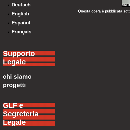
Deutsch
Questa opera è pubblicata sot
English
Español
Français
Supporto
Legale
chi siamo
progetti
GLF e
Segreteria
Legale