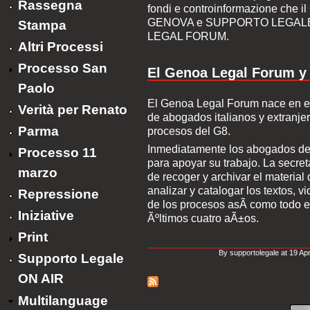
Rassegna
fondi e controinformazione che
GENOVA e SUPPORTO LEGALE s
Stampa
LEGAL FORUM.
Altri Processi
Processo San
El Genoa Legal Forum y 
Paolo
El Genoa Legal Forum nace en el
Verità per Renato
de abogados italianos y extranjer
Parma
procesos del G8.
Inmediatamente los abogados dec
Processo 11
para apoyar su trabajo. La secret
marzo
de recoger y archivar el materia
analizar y catalogar los textos, v
Repressione
de los procesos asÃ­ como todo e
Iniziative
Ãºltimos cuatro aÃ±os.
Print
By supportolegale at 19 Ap
Supporto Legale
ON AIR
Multilanguage