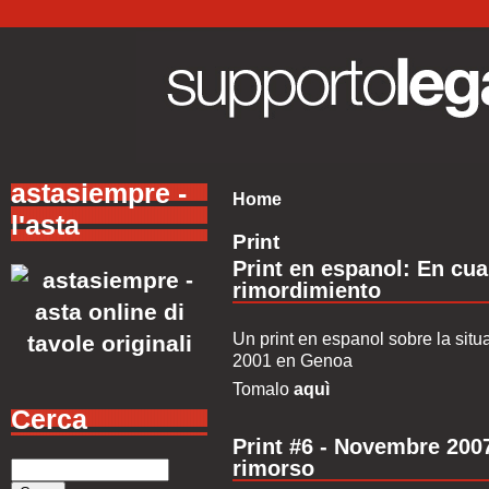
astasiempre -
Home
l'asta
Print
Print en espanol: En cu
rimordimiento
Un print en espanol sobre la situ
2001 en Genoa
Tomalo
aquì
Cerca
Print #6 - Novembre 200
rimorso