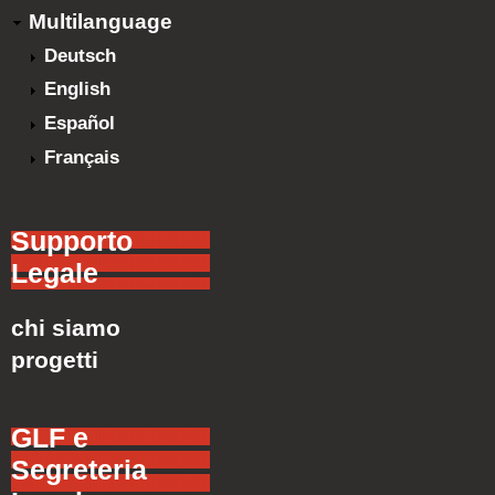
Multilanguage
Deutsch
English
Español
Français
Supporto
Legale
chi siamo
progetti
GLF e
Segreteria